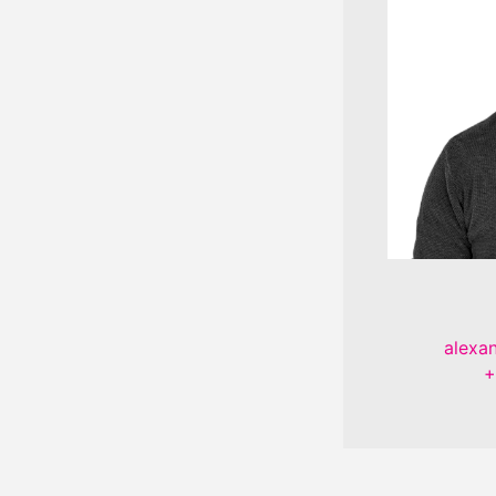
alexa
+