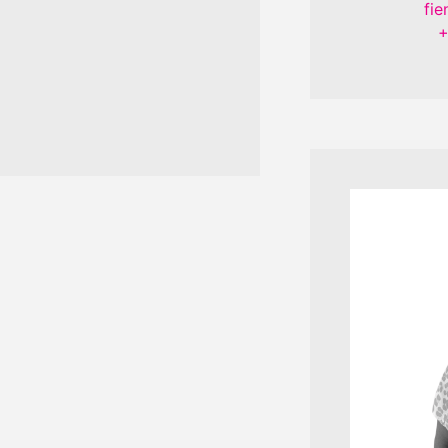
fie
+