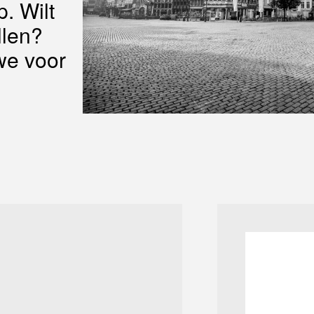
. Wilt
llen?
we voor