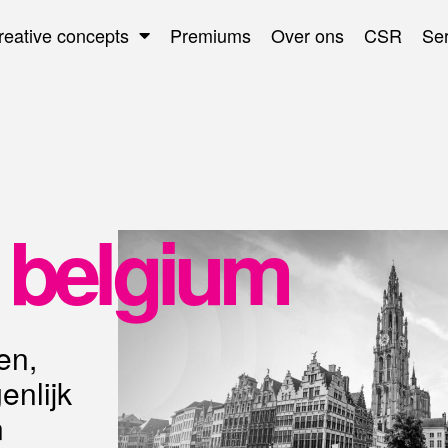
reative concepts
Premiums
Over ons
CSR
Se
 belgium
en,
enlijk
n