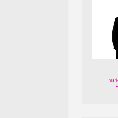
e
mari
+