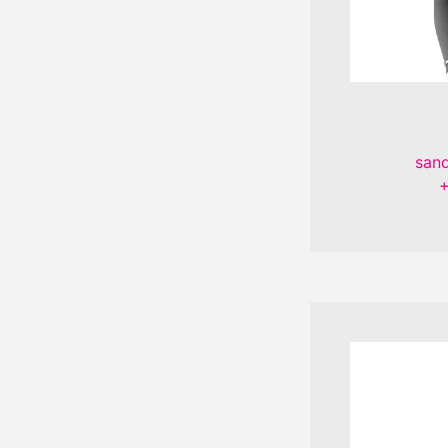
san
+