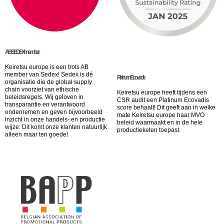
AB SEDEX member
Keiretsu europe is een trots AB
member van Sedex! Sedex is dé
Platinum Ecovadis
organisatie die de global supply
chain voorziet van ethische
Keiretsu europe heeft tijdens een
beleidsregels. Wij geloven in
CSR audit een Platinum Ecovadis
transparantie en verantwoord
score behaalt! Dit geeft aan in welke
ondernemen en geven bijvoorbeeld
mate Keiretsu europe haar MVO
inzicht in onze handels- en productie
beleid waarmaakt en in de hele
wijze. Dit komt onze klanten natuurlijk
productieketen toepast.
alleen maar ten goede!